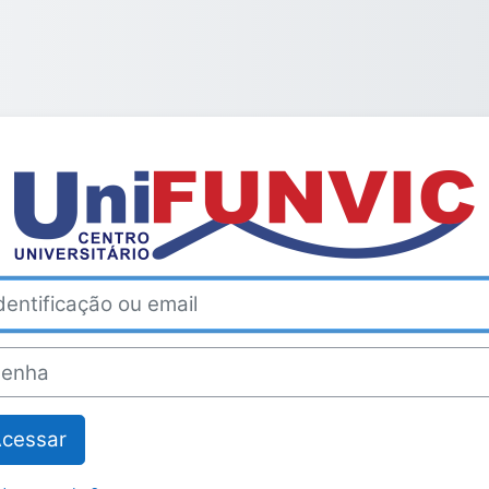
Acesso a UniFU
tificação ou email
ha
cessar