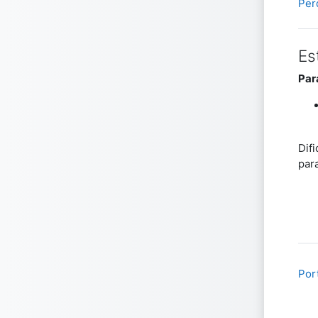
Per
Es
Para
Dif
par
Port